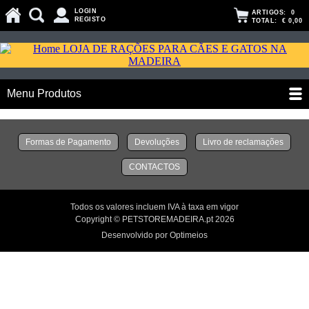
LOGIN
ARTIGOS:
0
REGISTO
TOTAL:
€ 0,00
Menu Produtos
Formas de Pagamento
Devoluções
Livro de reclamações
CONTACTOS
Todos os valores incluem IVA à taxa em vigor
Copyright © PETSTOREMADEIRA.pt 2026
Desenvolvido por Optimeios