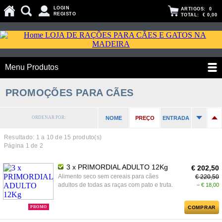
LOGIN
ARTIGOS:
0
REGISTO
TOTAL:
€ 0,00
Menu Produtos
PROMOÇÕES PARA CÃES
ORDENAR POR:
NOME
PREÇO
ENTRADA
Resultado: 1 a
10
de 15 produto(s)
Página 1 de 2
3 x PRIMORDIAL ADULTO 12Kg
€ 202,50
Alimento seco sem cereais para cães
€ 220,50
adultos de todas as raças com pato e truta.
− € 18,00
PROMO
COMPRAR