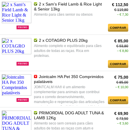
2 x Sam's Field Lamb & Rice Light
€ 112,50
& Senior 13kg
€ 119,80
Alimento para cães senior ou obesos
− € 7,30
PROMO
COMPRAR
2 x COTAGRO PLUS 20kg
€ 85,00
Alimento completo e equilibrado para cães
€ 93,80
adultos de todas as raças. Rica em
− € 8,80
proteínas.
PROMO
COMPRAR
Jointcalm HA Pet 350 Comprimidos
€ 75,00
palatáveis
€ 85,00
JOINTCALM HA® é um alimento
− € 10,00
complementar para animais que contribui
para o correto desenvolvimento,
PROMO
COMPRAR
manutenção e regeneração das articulações
mantendo a sua flexibilidade e mobilidade.
PRIMORDIAL DOG ADULT TUNA &
€ 69,90
LAMB 12Kg
€ 73,50
Alimento seco sem cereais para cães
− € 3,60
adultos de todas as raças com atum e