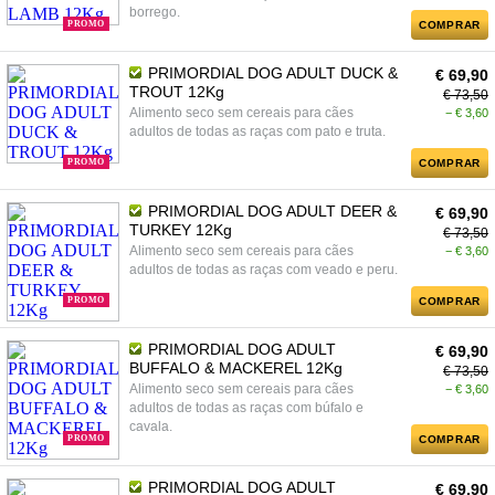
borrego.
PROMO
COMPRAR
PRIMORDIAL DOG ADULT DUCK &
€ 69,90
TROUT 12Kg
€ 73,50
Alimento seco sem cereais para cães
− € 3,60
adultos de todas as raças com pato e truta.
PROMO
COMPRAR
PRIMORDIAL DOG ADULT DEER &
€ 69,90
TURKEY 12Kg
€ 73,50
Alimento seco sem cereais para cães
− € 3,60
adultos de todas as raças com veado e peru.
PROMO
COMPRAR
PRIMORDIAL DOG ADULT
€ 69,90
BUFFALO & MACKEREL 12Kg
€ 73,50
Alimento seco sem cereais para cães
− € 3,60
adultos de todas as raças com búfalo e
cavala.
PROMO
COMPRAR
PRIMORDIAL DOG ADULT
€ 69,90