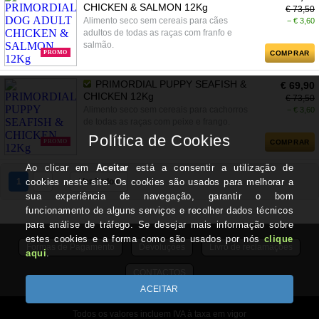
CHICKEN & SALMON 12Kg
€ 73,50
Alimento seco sem cereais para cães
− € 3,60
adultos de todas as raças com franfo e
salmão.
PROMO
COMPRAR
PRIMORDIAL PUPPY SEAFISH &
€ 69,90
CHICKEN 12Kg
€ 73,50
Alimento seco sem cereais para cachorros
− € 3,60
de todas as raças com peixe e frango.
PROMO
COMPRAR
1
2
Ver Todos
Formas de Pagamento
Devoluções
Livro de reclamações
CONTACTOS
Todos os valores incluem IVA à taxa em vigor